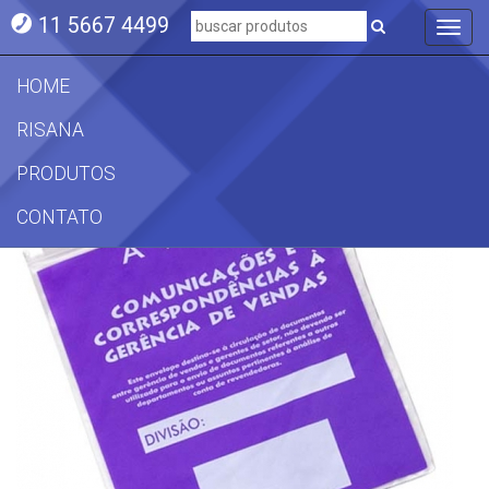
11 5667 4499
Toggl
navig
HOME
RISANA
Embalagens com Zip
PRODUTOS
CONTATO